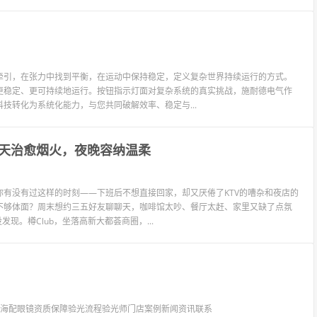
牵引，在张力中找到平衡，在运动中保持稳定，定义复杂世界持续运行的方式。
更稳定、更可持续地运行。按钮指示灯面对复杂系统的真实挑战，施耐德电气作
技转化为系统化能力，与您共同破解效率、稳定与...
天治愈烟火，夜晚容纳温柔
有没有过这样的时刻——下班后不想直接回家，却又厌倦了KTV的嘈杂和夜店的
不够体面？周末想约三五好友聊聊天，咖啡馆太吵、餐厅太赶、家里又缺了点氛
现。樽Club，坐落高新大都荟商圈，...
镜上海配眼镜资质保障验光流程验光师门店案例新闻资讯联系