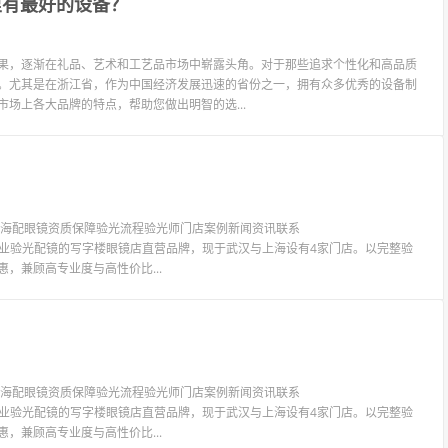
里有最好的设备？
效果，逐渐在礼品、艺术和工艺品市场中崭露头角。对于那些追求个性化和高品质
要。尤其是在浙江省，作为中国经济发展迅速的省份之一，拥有众多优秀的设备制
场上各大品牌的特点，帮助您做出明智的选...
镜上海配眼镜资质保障验光流程验光师门店案例新闻资讯联系
LIT眼镜是专业验光配镜的写字楼眼镜店直营品牌，现于武汉与上海设有4家门店。以完整验
惠，兼顾高专业度与高性价比...
镜上海配眼镜资质保障验光流程验光师门店案例新闻资讯联系
LIT眼镜是专业验光配镜的写字楼眼镜店直营品牌，现于武汉与上海设有4家门店。以完整验
惠，兼顾高专业度与高性价比...