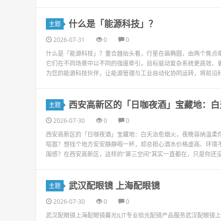
什么是「能源科技」？
主题
2026-07-31
0
0
什么是「能源科技」？重合器抬头看，行星在画椭圆，由两个焦点
它们在不同场景中以不同的强度牵引，目标驱动复杂系统更高效、
为您的能源科技伙伴，让能源管理与工业自动化协同运转，将前沿科
西安高新区的「日咖夜酒」宝藏地：白
主题
2026-07-30
0
0
西安高新区的「日咖夜酒」宝藏地：白天治愈烟火，夜晚容纳温柔你
喧嚣？想找个地方安安静静喝一杯，却总担心酒水价格虚高、环境
围感？在西安高新区，这样的"第三空间"其实一直都在，只是你还没发
武汉配眼镜 上海配眼镜
主题
2026-07-30
0
0
武汉配眼镜上海配眼镜暮光ILIT专业验光配镜产品服务武汉配眼