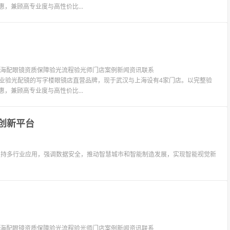
惠，兼顾高专业度与高性价比...
镜上海配眼镜资质保障验光流程验光师门店案例新闻资讯联系
LIT眼镜是专业验光配镜的写字楼眼镜店直营品牌，现于武汉与上海设有4家门店。以完整验
惠，兼顾高专业度与高性价比...
创新平台
支持多行业应用，强调数据安全，推动智慧城市和智能制造发展，实现智能视觉新
镜上海配眼镜资质保障验光流程验光师门店案例新闻资讯联系