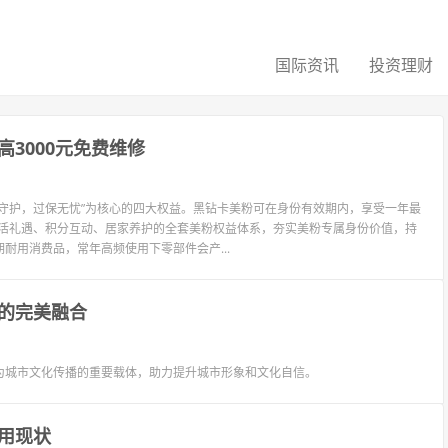
国际资讯
投资理财
3000元免费维修
守护，过保无忧”为核心的四大权益。黑钻卡美粉可在身份有效期内，享受一年最
生活礼遇、积分互动、居家养护的全套美粉权益体系，夯实美粉专属身份价值，持
耐用消费品，常年高频使用下零部件会产...
的完美融合
为城市文化传播的重要载体，助力提升城市形象和文化自信。
用现状