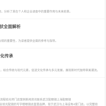
用，分析了其在个人和企业调查中的重要作用与未来前景。
状全面解析
合规的重要性，为读者提供全面的参考与指导。
文化传承
革新，结合传统与现代元素，促进文化传承与多元发展，展现新时代独特审美潮流。
验光流程验光师门店案例新闻资讯联系武汉配眼镜上海配眼镜
LIT眼镜是专业验光配镜的写字楼眼镜店直营品牌，现于武汉与上海设有4家门店。以完整验