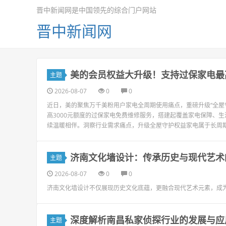
晋中新闻网是中国领先的综合门户网站
晋中新闻网
美的会员权益大升级！支持过保家电最高
主题
2026-08-07
0
0
近日，美的聚焦万千美粉用户家电全周期使用痛点，重磅升级“全屋
高3000元额度的过保家电免费维修服务，搭建起覆盖家电保障、
续温暖相伴。洞察行业需求痛点，升级全屋守护权益家电属于长周期
济南文化墙设计：传承历史与现代艺术
主题
2026-08-07
0
0
济南文化墙设计不仅展现历史文化底蕴，更融合现代艺术元素，成
深度解析南昌私家侦探行业的发展与应
主题