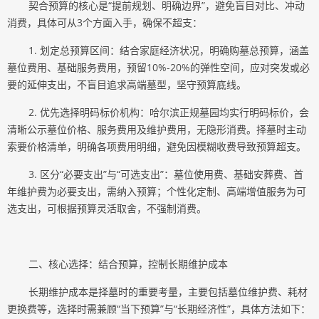
契合预算的核心是“提前规划、明确边界”，避免盲目对比、冲动
消费，具体可从3个方面入手，确保不超支：
1. 划定总预算区间：结合家庭经济状况，明确购墓总预算，涵盖
墓位费用、基础服务费用，预留10%-20%的弹性空间，应对突发或必
要的延伸支出，不盲目追求高端墓型，坚守预算底线。
2. 优先选择明码标价机构：哈尔滨正规墓园均实行明码标价，会
清晰公示墓位价格、服务费用及维护费用，无隐形消费。择墓时主动
索要价格清单，明确各项费用明细，避免因模糊收费导致预算超支。
3. 区分“必要支出”与“可选支出”：墓位使用费、基础安葬费、首
年维护费为必要支出，需纳入预算；个性化定制、高端增值服务为可
选支出，可根据预算灵活取舍，不强制消费。
二、核心选择：结合预算，控制长期维护成本
长期维护成本是择墓时的重要考量，主要包括墓位维护费、耗材
更换费等，选择时需兼顾“当下预算”与“长期经济性”，具体方法如下：