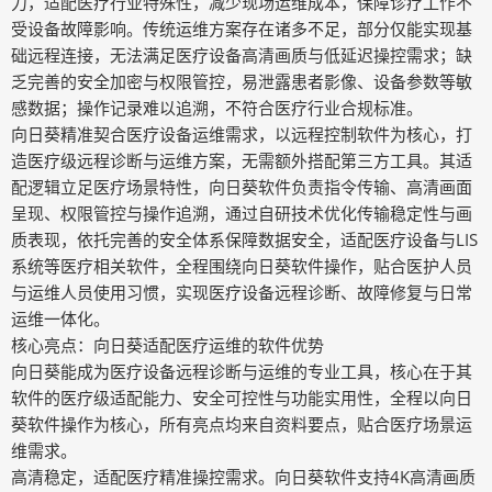
力，适配医疗行业特殊性，减少现场运维成本，保障诊疗工作不
受设备故障影响。传统运维方案存在诸多不足，部分仅能实现基
础远程连接，无法满足医疗设备高清画质与低延迟操控需求；缺
乏完善的安全加密与权限管控，易泄露患者影像、设备参数等敏
感数据；操作记录难以追溯，不符合医疗行业合规标准。
向日葵精准契合医疗设备运维需求，以远程控制软件为核心，打
造医疗级远程诊断与运维方案，无需额外搭配第三方工具。其适
配逻辑立足医疗场景特性，向日葵软件负责指令传输、高清画面
呈现、权限管控与操作追溯，通过自研技术优化传输稳定性与画
质表现，依托完善的安全体系保障数据安全，适配医疗设备与LIS
系统等医疗相关软件，全程围绕向日葵软件操作，贴合医护人员
与运维人员使用习惯，实现医疗设备远程诊断、故障修复与日常
运维一体化。
核心亮点：向日葵适配医疗运维的软件优势
向日葵能成为医疗设备远程诊断与运维的专业工具，核心在于其
软件的医疗级适配能力、安全可控性与功能实用性，全程以向日
葵软件操作为核心，所有亮点均来自资料要点，贴合医疗场景运
维需求。
高清稳定，适配医疗精准操控需求。向日葵软件支持4K高清画质