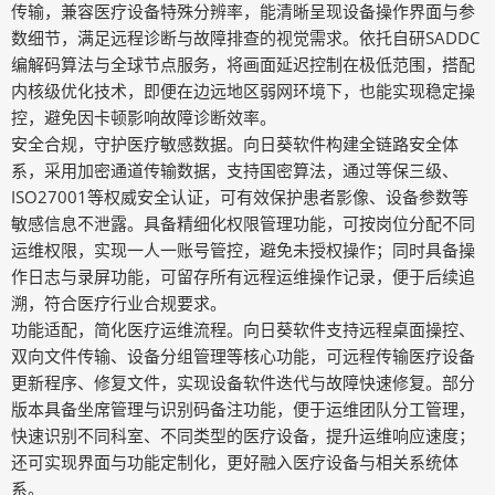
传输，兼容医疗设备特殊分辨率，能清晰呈现设备操作界面与参
数细节，满足远程诊断与故障排查的视觉需求。依托自研SADDC
编解码算法与全球节点服务，将画面延迟控制在极低范围，搭配
内核级优化技术，即便在边远地区弱网环境下，也能实现稳定操
控，避免因卡顿影响故障诊断效率。
安全合规，守护医疗敏感数据。向日葵软件构建全链路安全体
系，采用加密通道传输数据，支持国密算法，通过等保三级、
ISO27001等权威安全认证，可有效保护患者影像、设备参数等
敏感信息不泄露。具备精细化权限管理功能，可按岗位分配不同
运维权限，实现一人一账号管控，避免未授权操作；同时具备操
作日志与录屏功能，可留存所有远程运维操作记录，便于后续追
溯，符合医疗行业合规要求。
功能适配，简化医疗运维流程。向日葵软件支持远程桌面操控、
双向文件传输、设备分组管理等核心功能，可远程传输医疗设备
更新程序、修复文件，实现设备软件迭代与故障快速修复。部分
版本具备坐席管理与识别码备注功能，便于运维团队分工管理，
快速识别不同科室、不同类型的医疗设备，提升运维响应速度；
还可实现界面与功能定制化，更好融入医疗设备与相关系统体
系。