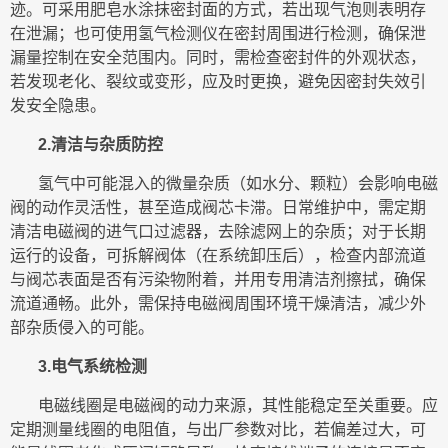
迹。可采用肥皂水涂抹密封面的方式，若出现气泡则表明存
在泄漏；也可使用氢气检测仪在密封周围进行检测，确保泄
漏量控制在安全范围内。同时，需检查密封件的外观状态，
若发现老化、裂纹或变形，应及时更换，避免因密封失效引
发安全隐患。
2.清洁与杂质防控
氢气中可能混入的微量杂质（如水分、颗粒）会影响电磁
阀的动作灵活性，甚至造成阀芯卡滞。日常维护中，需定期
清洁电磁阀的进气口过滤器，去除滤网上的杂质；对于长期
运行的设备，可拆解阀体（在系统卸压后），检查内部流道
与阀芯表面是否有污染物附着，并用专用清洁剂擦拭，确保
流道通畅。此外，需保持电磁阀周围环境干燥清洁，减少外
部杂质侵入的可能。
3.电气系统检测
电磁线圈是电磁阀的动力来源，其性能稳定至关重要。应
定期测量线圈的电阻值，与出厂参数对比，若偏差过大，可