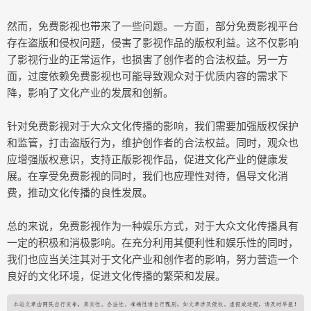
然而，免费影视也带来了一些问题。一方面，部分免费影视平台
存在盗版和侵权问题，侵害了影视作品的版权利益。这不仅影响
了影视行业的正常运作，也损害了创作者的合法权益。另一方
面，过度依赖免费影视也可能导致观众对于优质内容的需求下
降，影响了文化产业的发展和创新。
针对免费影视对于大众文化传播的影响，我们需要加强版权保护
和监管，打击盗版行为，维护创作者的合法权益。同时，观众也
应增强版权意识，支持正版影视作品，促进文化产业的健康发
展。在享受免费影视的同时，我们也应理性对待，倡导文化消
费，推动文化传播的良性发展。
总的来说，免费影视作为一种娱乐方式，对于大众文化传播具有
一定的积极和消极影响。在充分利用其便利性和娱乐性的同时，
我们也应当关注其对于文化产业和创作者的影响，努力营造一个
良好的文化环境，促进文化传播的繁荣和发展。