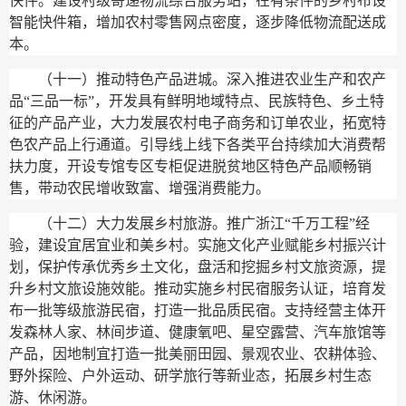
快件。建设村级寄递物流综合服务站，在有条件的乡村布设
智能快件箱，增加农村零售网点密度，逐步降低物流配送成
本。
（十一）推动特色产品进城。
深入推进农业生产和农产
品“三品一标”，开发具有鲜明地域特点、民族特色、乡土特
征的产品产业，大力发展农村电子商务和订单农业，拓宽特
色农产品上行通道。引导线上线下各类平台持续加大消费帮
扶力度，开设专馆专区专柜促进脱贫地区特色产品顺畅销
售，带动农民增收致富、增强消费能力。
（十二）大力发展乡村旅游。
推广浙江“千万工程”经
验，建设宜居宜业和美乡村。实施文化产业赋能乡村振兴计
划，保护传承优秀乡土文化，盘活和挖掘乡村文旅资源，提
升乡村文旅设施效能。推动实施乡村民宿服务认证，培育发
布一批等级旅游民宿，打造一批品质民宿。支持经营主体开
发森林人家、林间步道、健康氧吧、星空露营、汽车旅馆等
产品，因地制宜打造一批美丽田园、景观农业、农耕体验、
野外探险、户外运动、研学旅行等新业态，拓展乡村生态
游、休闲游。