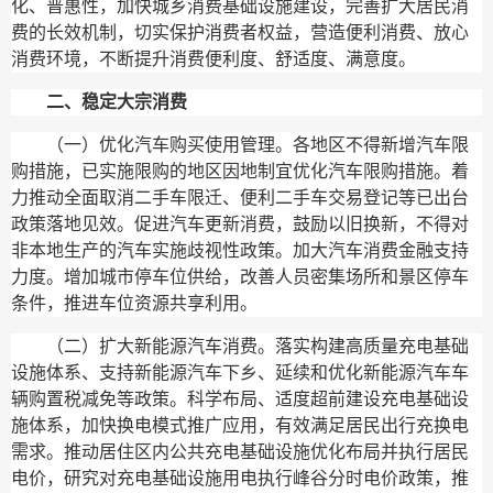
化、普惠性，加快城乡消费基础设施建设，完善扩大居民消
费的长效机制，切实保护消费者权益，营造便利消费、放心
消费环境，不断提升消费便利度、舒适度、满意度。
二、稳定大宗消费
（一）优化汽车购买使用管理。
各地区不得新增汽车限
购措施，已实施限购的地区因地制宜优化汽车限购措施。着
力推动全面取消二手车限迁、便利二手车交易登记等已出台
政策落地见效。促进汽车更新消费，鼓励以旧换新，不得对
非本地生产的汽车实施歧视性政策。加大汽车消费金融支持
力度。增加城市停车位供给，改善人员密集场所和景区停车
条件，推进车位资源共享利用。
（二）扩大新能源汽车消费。
落实构建高质量充电基础
设施体系、支持新能源汽车下乡、延续和优化新能源汽车车
辆购置税减免等政策。科学布局、适度超前建设充电基础设
施体系，加快换电模式推广应用，有效满足居民出行充换电
需求。推动居住区内公共充电基础设施优化布局并执行居民
电价，研究对充电基础设施用电执行峰谷分时电价政策，推