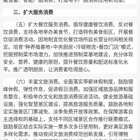
戴设备、智能产品消费，打造电子产品消费应用新场景。
三、扩大服务消费
（五）扩大餐饮服务消费。
倡导健康餐饮消费、反对餐
饮浪费，支持各地举办美食节，打造特色美食街区，开展餐
饮促消费活动。因地制宜优化餐饮场所延长营业时间相关规
定。培育“种养殖基地+中央厨房+冷链物流+餐饮门店”模式，
挖掘预制菜市场潜力，加快推进预制菜基地建设，充分体现
安全、营养、健康的原则，提升餐饮质量和配送标准化水
平。推广透明厨房，让消费者吃得放心。
（六）丰富文旅消费。
全面落实带薪休假制度，鼓励错
峰休假、弹性作息，促进假日消费。加强区域旅游品牌和服
务整合，积极举办文化和旅游消费促进活动。健全旅游基础
设施，强化智慧景区建设，提高旅游服务质量。鼓励各地制
定实施景区门票减免、淡季免费开放等政策。在保障游客自
主选择权的基础上，支持不同区域景区合作推行联票模式，
鼓励景区结合实际实施一票多次多日使用制，更好满足游客
多样化需求。推动夜间文旅消费规范创新发展，引导博物