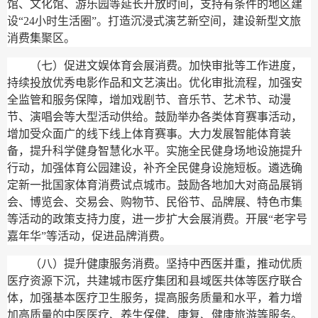
馆、文化馆、游乐园等延长开放时间，支持有条件的地区建
设“24小时生活圈”。打造沉浸式演艺新空间，建设新型文旅
消费集聚区。
（七）促进文娱体育会展消费。
加快审批等工作进度，
持续投放优秀电影作品和文艺演出。优化审批流程，加强安
全监管和服务保障，增加戏剧节、音乐节、艺术节、动漫
节、演唱会等大型活动供给。鼓励举办各类体育赛事活动，
增加受众面广的线下线上体育赛事。大力发展智能体育装
备，提升科学健身智慧化水平。实施全民健身场地设施提升
行动，加强体育公园建设，补齐全民健身设施短板。遴选确
定新一批国家体育消费试点城市。鼓励各地加大对商品展销
会、博览会、交易会、购物节、民俗节、品牌展、特色市集
等活动的政策支持力度，进一步扩大会展消费。开展“老字号
嘉年华”等活动，促进品牌消费。
（八）提升健康服务消费。
坚持中西医并重，推动优质
医疗资源下沉，共建城市医疗集团和县域医共体等医疗联合
体，加强基本医疗卫生服务，提高服务质量和水平，着力增
加高质量的中医医疗、养生保健、康复、健康旅游等服务。