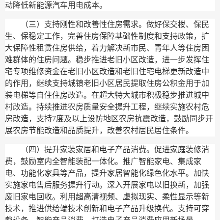
动降低新能源汽车用电成本。
（三）支持刚性和改善性住房需求。
做好保交楼、保民
生、保稳定工作，完善住房保障基础性制度和支持政策，扩
大保障性租赁住房供给，着力解决新市民、青年人等住房困
难群体的住房问题。稳步推进老旧小区改造，进一步发挥住
宅专项维修资金在老旧小区改造和老旧住宅电梯更新改造中
的作用，继续支持城镇老旧小区居民提取住房公积金用于加
装电梯等自住住房改造。在超大特大城市积极稳步推进城中
村改造。持续推进农房质量安全提升工程，继续实施农村危
房改造，支持7度及以上设防地区农房抗震改造，鼓励同步开
展农房节能改造和品质提升，改善农村居民居住条件。
（四）提升家装家居和电子产品消费。
促进家庭装修消
费，鼓励室内全智能装配一体化。推广智能家电、集成家
电、功能化家具等产品，提升家居智能化绿色化水平。加快
实施家电售后服务提升行动。深入开展家电以旧换新，加强
废旧家电回收。利用超高清视频、虚拟现实、柔性显示等新
技术，推进供给端技术创新和电子产品升级换代。支持可穿